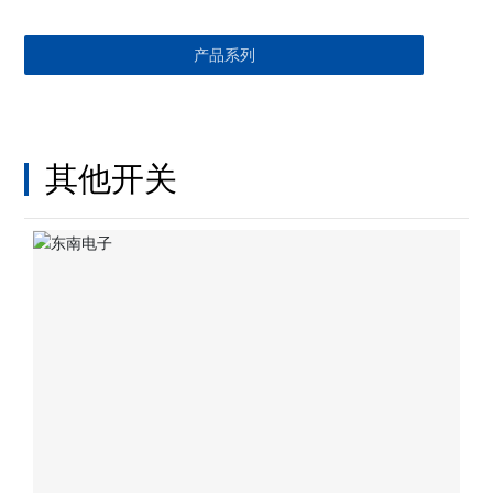
产品系列
资质认证
合作伙伴
人才招聘
其他开关
服务与支持
下载中心
应用场景
联系我们
投资者关系